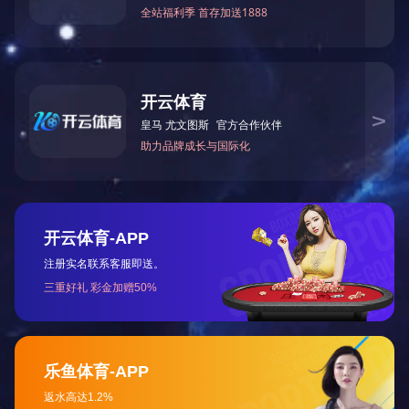
廉洁从业、人人有责
华体会(中国)
公司工会慰问抗疫志愿者家属
公司工会慰问抗疫志愿者家属
华体会(中国)
公司党员集体观看建党100周年大会
公司党员集体观看建党100周年大会
华体会(中国)
立足岗位做贡献，我为党旗添光彩
立足岗位做贡献，我为党旗添光彩
华体会(中国)
致敬百年 展望未来
致敬百年 展望未来
华体会(中国)
上一页
1
2
下一页