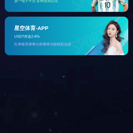
南二机床开展“安全生产月”综合应急演练活动
→
2025年第一季度报告
→
上一页
1
2
...
13
下一页
地 址：
江苏省南京市江宁区科学园醴泉路29号
公司总机：
025-68105599