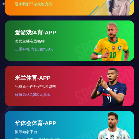
2025年网络安全宣传周
→
华体会平台党委认真传达和学习新工集团第二次党
员代表大会会议精神​
→
南二机床开展深入学习贯彻中央八项规定精神现场
学习教育
→
2025年度防范非法金融活动宣传月活动
→