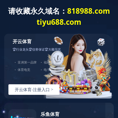
欢迎光临华体会平台官方网站！
中文版
|
English
025-68105599
华体会平台
关于我们
资讯中心
产品中心
市场与服务
招贤纳士
联系我们

华体会平台
关于我们
资讯中心
产品中心